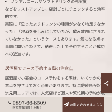
ノンアルコールやソフトドリンクの充実度
などをリストアップし、店舗ごとにチェックすると効率
的です。
実際に「思ったよりドリンクの種類が少なく物足りなか
った」「地酒を楽しみにしていたが、飲み放題に含まれ
ていなかった」というケースもあります。気になる点は
事前に問い合わせて、納得した上で予約することが成功
への近道です。
居酒屋でコース予約する際の注意点
居酒屋で小宴会のコース予約をする際は、いくつかの注
意点を押さえておく必要があります。特に愛媛県西条市
氷見丙エリアでは、人気店ほど週末や繁忙期の予約が取
りにくい場合があるため、早めの予約がおすすめです。
0897-66-8509
お問い合わせはこちら
ネット予約や電話予約の際は、人数や希望日時、個室の
※営業電話固くお断り