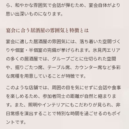
ら、和やかな雰囲気で会話が弾むため、宴会自体がより
飲み放題付きコースの活用法とコツ
思い出深いものになります。
居酒屋で飲み放題コースを賢く活用する
小宴会で人気の居酒屋飲み放題プラン
宴会に合う居酒屋の雰囲気と特徴とは
居酒屋コース選びで失敗しないポイント
宴会に適した居酒屋の雰囲気には、落ち着いた空間づく
飲み放題内容を比較して居酒屋を選ぶ方法
りや個室・半個室の完備が挙げられます。氷見丙エリア
居酒屋でコース予約する際の注意点
の多くの居酒屋では、グループごとに仕切られた空間
アクセス重視派も納得の宴会会場案内
や、掘りごたつ席、テーブル席、カウンター席など多彩
な席種を用意していることが特徴です。
居酒屋の立地で宴会が快適になる理由
アクセス便利な居酒屋選びのコツとは
このような店舗では、周囲の目を気にせずに会話や食事
小宴会におすすめの居酒屋アクセス条件
を楽しめるため、参加者同士の距離が自然と縮まりま
す。また、照明やインテリアにもこだわりが見られ、非
居酒屋利用で交通アクセスを重視する理由
日常感を演出することで特別な時間を過ごせるのもポイ
宴会に最適な居酒屋のアクセスチェック
ントです。