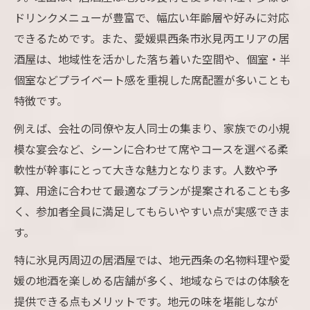
ドリンクメニューが豊富で、幅広い年齢層や好みに対応
居酒屋の個室で叶う静かな宴会の魅力
できるためです。また、愛媛県西条市氷見丙エリアの居
地元愛媛グルメを味わう宴会の楽しみ方
酒屋は、地域性を活かした落ち着いた空間や、個室・半
居酒屋で地元グルメを満喫するコツ
個室などプライベート感を重視した席配置が多いことも
宴会に最適な愛媛食材の居酒屋料理
特徴です。
居酒屋で味わう地酒と郷土料理の魅力
例えば、会社の同僚や友人同士の集まり、家族での小規
小宴会で喜ばれる愛媛グルメの楽しみ方
模な宴会など、シーンに合わせて席やコースを選べる柔
居酒屋で地元ならではの逸品に出会う
軟性が幹事にとって大きな魅力となります。人数や予
静かな空間で歓談を満喫できる理由
算、用途に合わせて最適なプランが提案されることも多
居酒屋で静かな小宴会を叶えるポイント
く、参加者全員に満足してもらいやすい点が実感できま
す。
歓談が弾む居酒屋空間の選び方とは
落ち着いた居酒屋が小宴会に最適な理由
特に氷見丙周辺の居酒屋では、地元西条の名物料理や愛
媛の地酒を楽しめる店舗が多く、地域ならではの体験を
居酒屋で静寂を楽しむ宴会の魅力とは
提供できる点もメリットです。地元の味を堪能しなが
小宴会にふさわしい静かな居酒屋空間