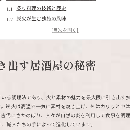
炙り料理の技術と歴史
炭火が生む独特の風味
居酒屋ならではの調理法
素材選びで決まる旨味
シェフの技が光る瞬間
居酒屋の雰囲気が料理を引き立てる
き出す居酒屋の秘密
居酒屋で楽しむ炙り料理の香ばしさの真髄
香ばしさの秘密とは
炙りで引き出す風味の特徴
ている調理法であり、火と素材の魅力を最大限に引き出す
食材との相性を考える
す。炭火は高温で一気に素材を焼き上げ、外はカリッと中
炙り料理と季節の味覚
は古代にさかのぼり、人々が自然の炎を利用して食事を調
香ばしさを高める技術
れ、職人たちの手によって進化しています。