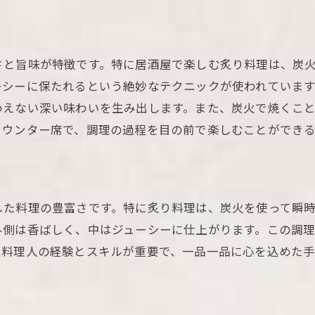
香りと味のハーモニー
西条市の居酒屋で味わう絶品炙り料理の世界
地元食材を使った炙り料理
さと旨味が特徴です。特に居酒屋で楽しむ炙り料理は、炭
西条市の隠れた名店紹介
ーシーに保たれるという絶妙なテクニックが使われていま
おすすめの炙りメニュー
わえない深い味わいを生み出します。また、炭火で焼くこ
訪れるべき居酒屋の魅力
カウンター席で、調理の過程を目の前で楽しむことができ
地元客から愛される理由
観光客に人気の炙り料理
居酒屋の個室で楽しむ炙り料理の贅沢さ
した料理の豊富さです。特に炙り料理は、炭火を使って瞬
プライベート空間の魅力
外側は香ばしく、中はジューシーに仕上がります。この調
特別なシーンでの利用方法
は料理人の経験とスキルが重要で、一品一品に心を込めた
仲間と楽しむ炙り料理の醍醐味
個室で味わう料理の違い