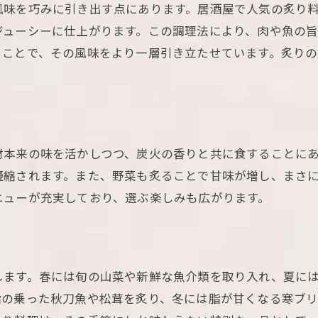
風味を巧みに引き出す点にあります。居酒屋で人気の炙り
特別な日に訪れたい居酒屋
ジューシーに仕上がります。この調理法により、肉や魚の
炙り料理とワインのマリアージュ
ることで、その風味をより一層引き立たせています。炙り
季節限定メニューの楽しみ方
居酒屋で過ごす至福の時間
材本来の味を活かしつつ、炭火の香りと共に食することに
凝縮されます。また、野菜も炙ることで甘味が増し、まさ
ニューが充実しており、選ぶ楽しみも広がります。
します。春には旬の山菜や新鮮な魚介類を取り入れ、夏に
脂の乗った秋刀魚や松茸を炙り、冬には脂が甘くなる寒ブ