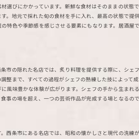
居心地の良さが料理を引き立てる
素材選びにかかっています。新鮮な食材はそのままの状態
贅沢な時間の過ごし方
ます。地元で採れた旬の食材を手に入れ、最高の状態で提
炙り料理の旨味を堪能できる居酒屋の選び方
域の特色や季節感を感じさせる要素にもなります。居酒屋
良い居酒屋の見極め方
評判と口コミのチェックポイント
料理の品質と価格のバランス
スタッフの対応とサービス
西条市の隠れた名店では、炙り料理を提供する際に、シェ
店内の雰囲気と清潔感
の調整まで、すべての過程がシェフの熟練した技によって成
びに風味豊かな体験が広がります。シェフの手から生まれ
個室の有無と席のゆったり感
る食事の場を超え、一つの芸術作品が完成する場となるの
個室が充実した西条市の居酒屋で炙り料理を楽しむ方
予約の取り方とタイミング
おすすめの個室プラン
団体でも安心の居酒屋選び
す。西条市にある名店では、昭和の懐かしさと現代の洗練