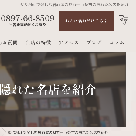
炙り料理で楽しむ居酒屋の魅力—西条市の隠れた名店を紹介
0897-66-8509
お問い合わせはこちら
※営業電話固くお断り
ある質問
当店の特徴
アクセス
ブログ
コラム
女子会
仕事帰り
隠れた名店を紹介
お酒
もつ鍋
焼き鳥
炙り料理で楽しむ居酒屋の魅力—西条市の隠れた名店を紹介