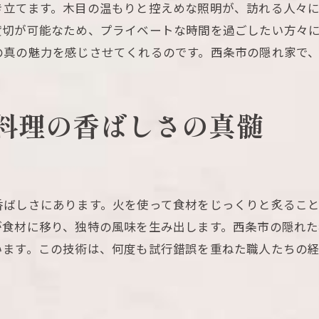
き立てます。木目の温もりと控えめな照明が、訪れる人々
居酒屋でのイベント利用
貸切が可能なため、プライベートな時間を過ごしたい方々
特別な日のサプライズ演出
の真の魅力を感じさせてくれるのです。西条市の隠れ家で
個室だからこそ楽しめる炙り料理
居酒屋の炙り料理で心に残る美食体験を
記憶に残る味の秘密
料理の香ばしさの真髄
食材選びのこだわり
一度味わって欲しい逸品
口コミで広がる美食体験
香ばしさにあります。火を使って食材をじっくりと炙るこ
心温まる接客と料理
が食材に移り、独特の風味を生み出します。西条市の隠れ
居酒屋での特別なひととき
います。この技術は、何度も試行錯誤を重ねた職人たちの
炙り料理にこだわる居酒屋が提供する特別な時間
シェフの情熱が詰まった料理
こだわりの調理法